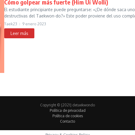
Cómo golpear más fuerte (Him Ui Wolli)
El estudiante principiante puede preguntarse: «¿De dónde saca uno 
destructivas del Taekwon-do?» Este poder proviene del uso complet
Taek23
9 enero 2023
Copyright © [2021] detaekwondo
Política de privacidad
Política de cookies
Contacto
Privacy & Cookies Policy