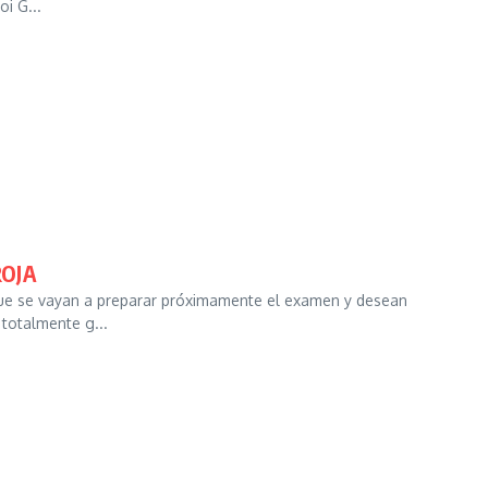
oi G...
ROJA
que se vayan a preparar próximamente el examen y desean
 totalmente g...