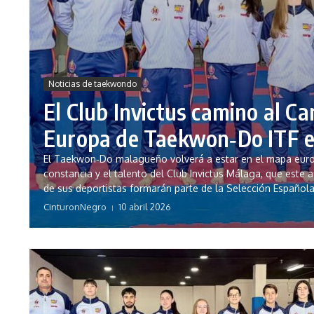
Noticias de taekwondo
El Club Invictus camino al 
Europa de Taekwon‑Do ITF e
El Taekwon‑Do malagueño volverá a estar en el mapa europe
constancia y el talento del Club Invictus Málaga, que este a
de sus deportistas formarán parte de la Selección Español
CinturonNegro
10 abril 2026