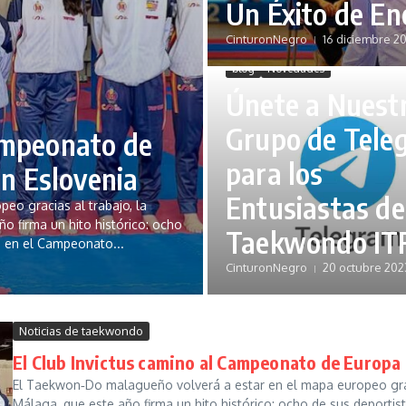
Un Éxito de E
CinturonNegro
16 diciembre 2
blog
Novedades
Únete a Nuest
Grupo de Tele
Campeonato de
para los
n Eslovenia
Entusiastas de
o gracias al trabajo, la
ño firma un hito histórico: ocho
Taekwondo IT
a en el Campeonato...
CinturonNegro
20 octubre 202
Noticias de taekwondo
El Club Invictus camino al Campeonato de Europa
El Taekwon‑Do malagueño volverá a estar en el mapa europeo gracia
Málaga, que este año firma un hito histórico: ocho de sus deportist