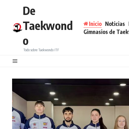
Saltar al contenido
De
Taekwond
Inicio
Noticias
Gimnasios de Tae
o
Todo sobre Taekwondo ITF