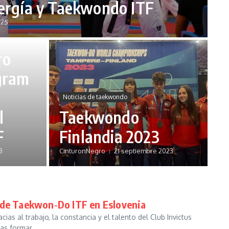
nergía y Taekwondo ITF
025
ro
gram
Noticias de taekwondo
l
Taekwondo
F
Finlandia 2023
3
CinturonNegro
21 septiembre 2023
 de Taekwon‑Do ITF en Eslovenia
s al trabajo, la constancia y el talento del Club Invictus
as formar...