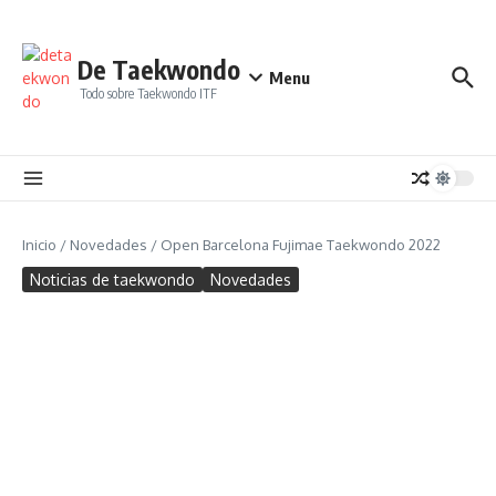
Saltar al contenido
De Taekwondo
Menu
Todo sobre Taekwondo ITF
Inicio
/
Novedades
/
Open Barcelona Fujimae Taekwondo 2022
Noticias de taekwondo
Novedades