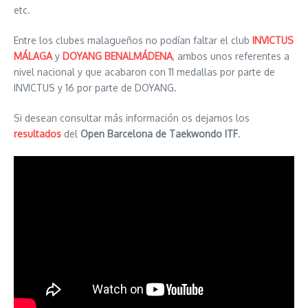
etc.
Entre los clubes malagueños no podían faltar el club
INVICTUS
MÁLAGA
y
DOYANG BENALMÁDENA
, ambos unos referentes a
nivel nacional y que acabaron con 11 medallas por parte de
INVICTUS y 16 por parte de DOYANG.
Si desean consultar más información os dejamos los
resultados
del
Open Barcelona de Taekwondo ITF
.