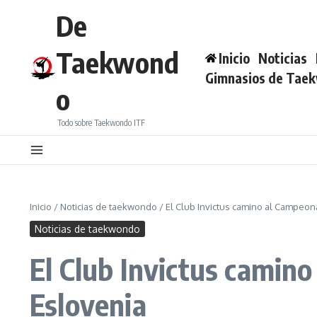
Saltar al contenido
De
Taekwond
Inicio
Noticias
Gimnasios de Tae
o
Todo sobre Taekwondo ITF
Inicio
/
Noticias de taekwondo
/
El Club Invictus camino al Campeo
Noticias de taekwondo
El Club Invictus camin
Eslovenia