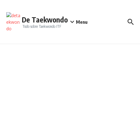
Saltar al contenido
De Taekwondo
Menu
Todo sobre Taekwondo ITF