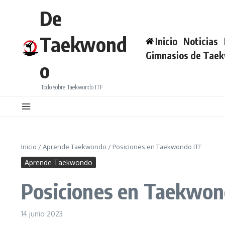
Saltar al contenido
De
Taekwond
Inicio
Noticias
Gimnasios de Tae
o
Todo sobre Taekwondo ITF
Inicio
/
Aprende Taekwondo
/
Posiciones en Taekwondo ITF
Aprende Taekwondo
Posiciones en Taekwon
14 junio 2023