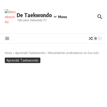
Saltar al contenido
De Taekwondo
Menu
Todo sobre Taekwondo ITF
Inicio
/
Aprende Taekwondo
/
Movimiento ondulatorio en los tuls
Aprende Taekwondo