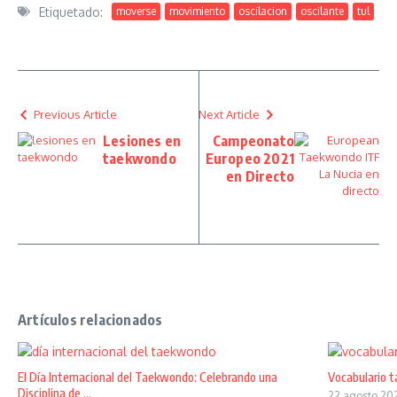
Etiquetado:
moverse
movimiento
oscilacion
oscilante
tul
Previous Article
Next Article
Lesiones en
Campeonato
taekwondo
Europeo 2021
en Directo
Artículos relacionados
El Día Internacional del Taekwondo: Celebrando una
Vocabulario 
Disciplina de ...
22 agosto 20