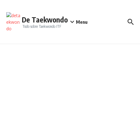
Saltar al contenido
De Taekwondo
Menu
Todo sobre Taekwondo ITF